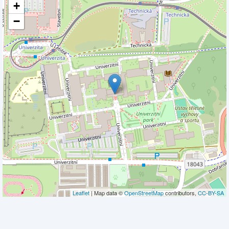
+
−
Leaflet
| Map data ©
OpenStreetMap
contributors,
CC-BY-SA